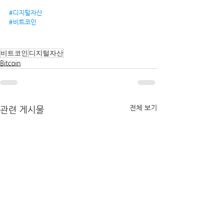
#디지털자산
#비트코인
비트코인
디지털자산
Bitcoin
전체 보기
관련 게시물