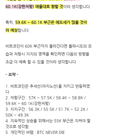
60.1K(강한저항)
 매물대로 향할 것
이라 생각합니다.
특히, 
59.6K ~ 60.1K 부근은 매도세가 많을 것이
라 예상
합니다. 
비트코인이 60K 부근까지 올라간다면 돌파시도의 모
습과 저항시 지지의 영역을 확인하면 다음의 방향을 
조금 더 예측 할 수 있을 것이라 생각합니다.
- 요약 -
1. 비트코인은 추세선(마지노선)을 지키고 반등하였
다. 
2. 저항구간 : 57K ~ 57.5K / 58.4K ~ 58.8K / 
59.6K ~ 60.1K(강한저항) 
3. 지지구간 : 56.3K / 55.5K / 51.7K ~ 52.2K / 
50K ~ 49.3K 
4. 지속적인 상승을 위해서는 55K 부근은 지켜야 할 
것으로 생각함.
5. 개인적인 바램 : BTC NEVER DIE