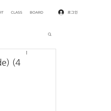
로그인
RT
CLASS
BOARD
e) (4