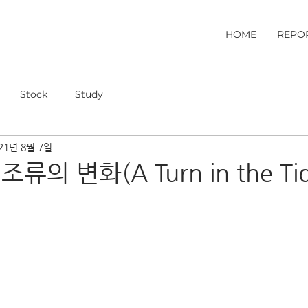
HOME
REPO
Stock
Study
21년 8월 7일
류의 변화(A Turn in the Tid