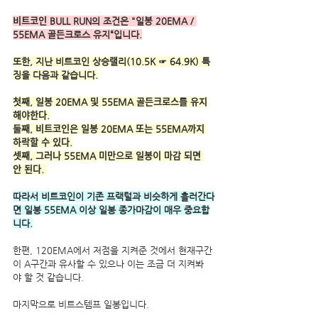
비트코인 BULL RUN의 조건은 "일봉 20EMA / 
55EMA 골든크로스 유지“입니다.
또한, 지난 비트코인 상승랠리(10.5K ☞ 64.9K) 특
징을 다음과 같습니다.
첫째, 일봉 20EMA 및 55EMA 골든크로스를 유지
해야한다.
둘째, 비트코인은 일봉 20EMA 또는 55EMA까지 
하락할 수 있다.
셋째, 그러나 55EMA 미만으로 일봉이 마감 되면 
안 된다. 
따라서 비트코인이 기존 프랙털과 비슷하게 흘러간다
면 일봉 55EMA 이상 일봉 종가마감이 매우 중요합
니다.
한편, 120EMA에서 저점을 지켜준 것에서 현재구간
이 A구간과 유사할 수 있으나 이는 조금 더 지켜봐
야 할 것 같습니다.
마지막으로 비트스템프 일봉입니다.