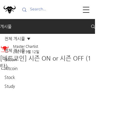
게시물
전체 게시물
Master Chartist
전체 게시물
2021년 9월 12일
[비트코인] 시즌 ON or 시즌 OFF (1
Bitcoin
탄)
Altcoin
Stock
Study