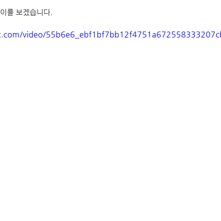
레이를 보겠습니다.
atic.com/video/55b6e6_ebf1bf7bb12f4751a672558333207