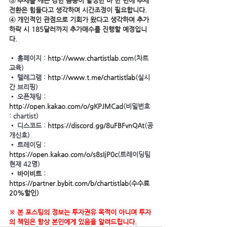
③ 추세를 깨는 강한 음봉이 발생한 바 한 번에 추세
전환은 힘들다고 생각하며 시간조정이 필요합니다.
④ 개인적인 관점으로 기회가 왔다고 생각하며 추가
하락 시 185달러까지 추가매수를 진행할 예정입니
다.
• 
홈페이지 : 
http://www.chartistlab.com
(차트
교육)
• 
텔레그램 : 
http://www.t.me/chartistlab
(실시
간 브리핑)
• 
오픈채팅 : 
http://open.kakao.com/o/gKPJMCad
(비밀번호 
: chartist)
• 
디스코드 : 
https://discord.gg/8uFBFvnQAt
(공
개신호)
• 
트레이딩 : 
https://open.kakao.com/o/s8sIjP0c
(트레이딩팀 
현재 42명)
• 바이비트 : 
https://partner.bybit.com/b/chartistlab(수수료 
20%할인)
※ 본 포스팅의 정보는 투자권유 목적이 아니며 투자
의 책임은 항상 본인에게 있음을 알려드립니다.