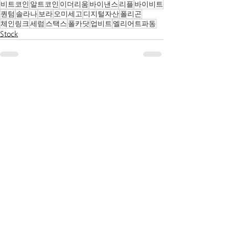
비트코인
알트코인
이더리움
바이낸스
리플
바이비트
퀀텀
솔라나
보라
오미세고
디지털자산
폴리곤
체인링크
세럼
스택스
폴카닷
업비트
엘리어트파동
Stock
전체 보기
관련 게시물