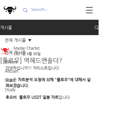
게시물
전체 게시물
Master Chartist
전체 게시물
2021년 4월 30일
[플로우] 역헤드앤숄더?
Bitcoin
안녕하십니까?! 차티스트입니다.
Altcoin
오늘은 
차트분석 요청에 의해 "플로우"에 대해서 살
Stock
펴보겠습니다.
Study
후오비  플로우 USDT 일봉 차트
입니다.