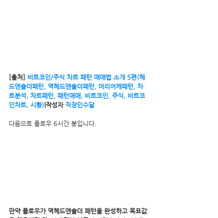
[출처] 
비트코인/주식 차트 패턴 매매법 소개 5편(헤
드앤숄더패턴, 역헤드앤숄더패턴, 머리어깨패턴, 차
트분석, 차트패턴, 패턴매매, 비트코인, 주식, 비트코
인차트, 시황)
|작성자 
직장인수달
다음으로 플로우 6시간 봉입니다.
만약 플로우가 역헤드앤숄더 패턴을 완성하고 목표값