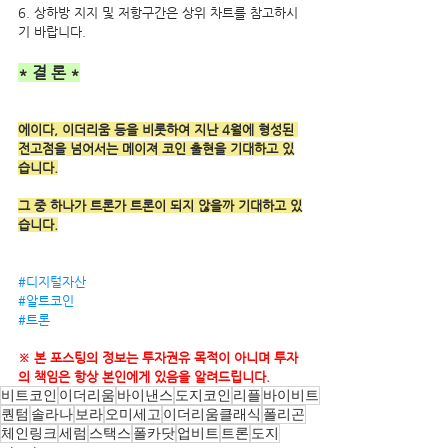
6. 상하방 지지 및 저항구간은 상위 차트를 참고하시
기 바랍니다.
* 결 론 *
에이다, 이더리움 등을 비롯하여 지난 4월에 형성된 
전고점을 넘어서는 메이져 코인 출현을 기대하고 있
습니다.
그 중 하나가 트론가 트론이 되지 않을까 기대하고 있
습니다.
#디지털자산
#알트코인
#트론
※ 본 포스팅의 정보는 투자권유 목적이 아니며 투자
의 책임은 항상 본인에게 있음을 알려드립니다.
비트코인
이더리움
바이낸스
도지코인
리플
바이비트
퀀텀
솔라나
보라
오미세고
이더리움클래식
폴리곤
체인링크
세럼
스택스
폴카닷
업비트
트론
도지