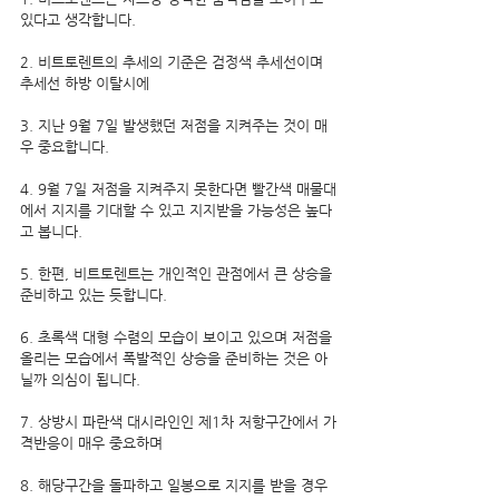
있다고 생각합니다.
2. 비트토렌트의 추세의 기준은 검정색 추세선이며 
추세선 하방 이탈시에 
3. 지난 9월 7일 발생했던 저점을 지켜주는 것이 매
우 중요합니다.
4. 9월 7일 저점을 지켜주지 못한다면 빨간색 매물대
에서 지지를 기대할 수 있고 지지받을 가능성은 높다
고 봅니다.
5. 한편, 비트토렌트는 개인적인 관점에서 큰 상승을 
준비하고 있는 듯합니다.
6. 초록색 대형 수렴의 모습이 보이고 있으며 저점을 
올리는 모습에서 폭발적인 상승을 준비하는 것은 아
닐까 의심이 됩니다.
7. 상방시 파란색 대시라인인 제1차 저항구간에서 가
격반응이 매우 중요하며 
8. 해당구간을 돌파하고 일봉으로 지지를 받을 경우 