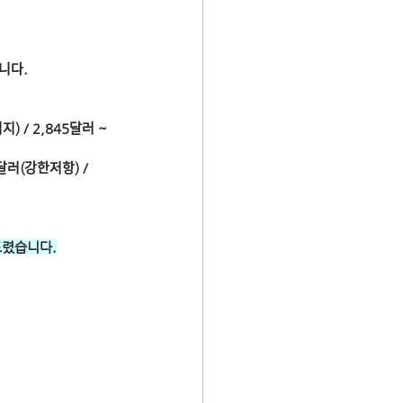
ᆸ니다.
ᅵ지) / 2,845달러 ~ 
ᅥ(강한저항) / 
드렸습니다.