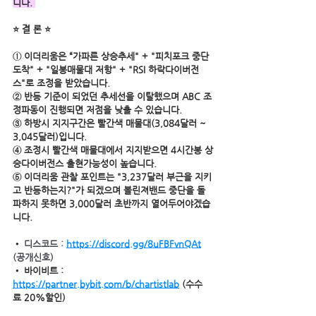
니다. 
⭐ 결 론 ⭐
① 이더리움은 “가파른 상승추세" + "피치포크 중단
도착" + "일봉매물대 저항" + "RSI 하락다이버전
스"로 조정을 받았습니다.
② 반등 기준이 되었던 추세선을 이탈했으며 ABC 조
정파동이 진행되면 저점을 낮출 수 있습니다.
③ 하방시 지지구간은 빨간색 매물대(3,084달러 ~ 
3,045달러)입니다.
④ 조정시 빨간색 매물대에서 지지받으면 4시간봉 상
승다이버전스 출현가능성이 높습니다.
⑤ 이더리움 관찰 포인트는 "3,237달러 부근을 지키
고 반등하는지?"가 되겠으며 볼린져밴드 중단을 돌
파하지 못하면 3,000달러 초반까지 열어두어야겠습
니다.     
• 
디스코드 : 
https://discord.gg/8uFBFvnQAt
(공개신호)
• 바이비트 : 
https://partner.bybit.com/b/chartistlab
 (수수
료 20%할인)