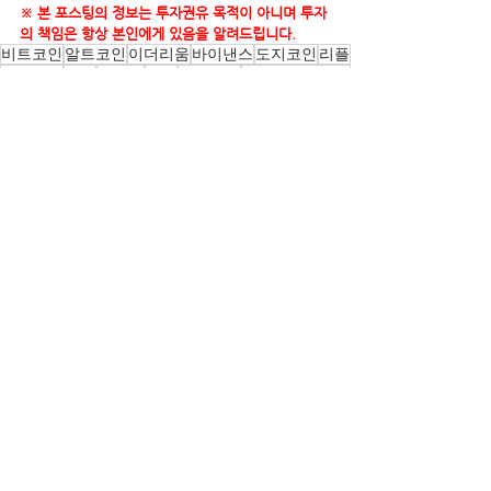
※ 본 포스팅의 정보는 투자권유 목적이 아니며 투자
의 책임은 항상 본인에게 있음을 알려드립니다.
비트코인
알트코인
이더리움
바이낸스
도지코인
리플
바이비트
퀀텀
솔라나
보라
오미세고
이더리움클래식
폴리곤
체인링크
세럼
스택스
폴카닷
업비트
엘리어트파동
니어프로토콜
Altcoin
전체 보기
관련 게시물