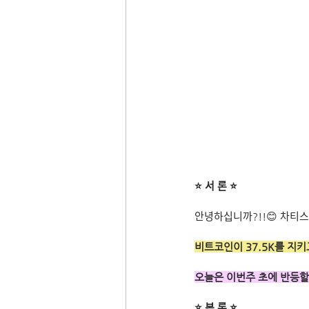
⭐ 서 론 ⭐
안녕하십니까?!!😊 차티스
비트코인이 37.5K를 지
오늘은 이번주 초에 반등
⭐ 본 론 ⭐