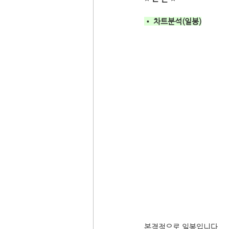
• 차트분석(일봉)
본격적으로 일봉입니다.