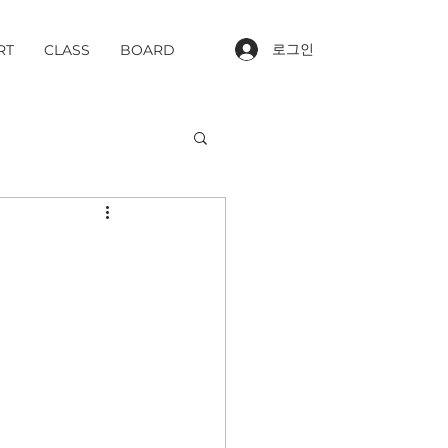
로그인
RT
CLASS
BOARD