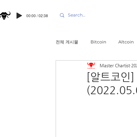
00:00 / 02:38
전체 게시물
Bitcoin
Altcoin
Master Chartist
20
[알트코인]
(2022.05