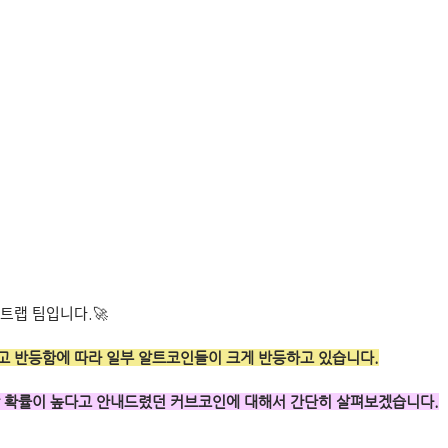
트랩 팀입니다.🚀
키고 반등함에 따라 일부 알트코인들이 크게 반등하고 있습니다.
할 확률이 높다고 안내드렸던 커브코인에 대해서 간단히 살펴보겠습니다.