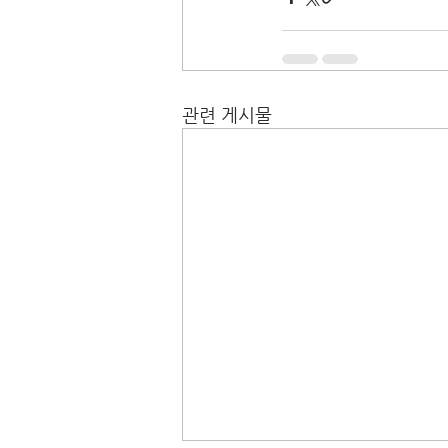
관련 게시물