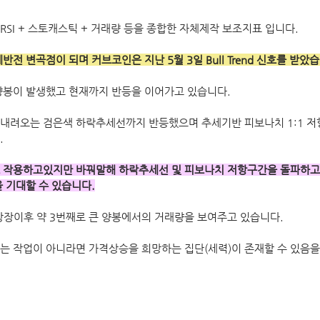
SI + 스토캐스틱 + 거래량 등을 종합한 자체제작 보조지표 입니다.
반전 변곡점이 되며 커브코인은 지난 5월 3일 Bull Trend 신호를 받았
양봉이 발생했고 현재까지 반등을 이어가고 있습니다.
 내려오는 검은색 하락추세선까지 반등했으며 추세기반 피보나치 1:1 저
.
로 작용하고있지만 바꿔말해 하락추세선 및 피보나치 저항구간을 돌파하고
을 기대할 수 있습니다.
상장이후 약 3번째로 큰 양봉에서의 거래량을 보여주고 있습니다.
는 작업이 아니라면 가격상승을 희망하는 집단(세력)이 존재할 수 있음을