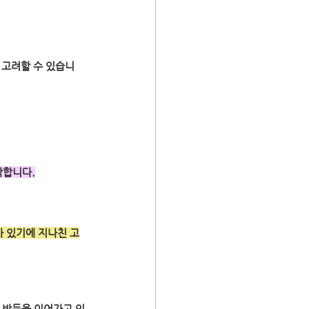
 고려할 수 있습니
각합니다.
 있기에 지나친 고
지 반등을 이어가고 있