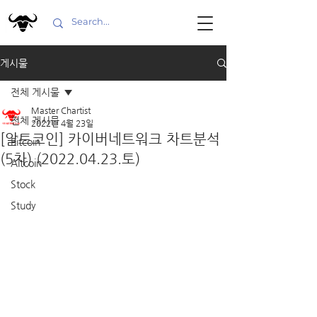
게시물
전체 게시물
Master Chartist
전체 게시물
2022년 4월 23일
[알트코인] 카이버네트워크 차트분석
Bitcoin
(5차) (2022.04.23.토)
Altcoin
Stock
Study