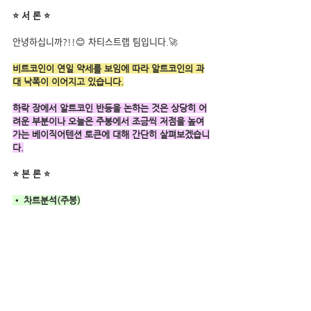
⭐ 서 론 ⭐
안녕하십니까?!!😊 차티스트랩 팀입니다.🚀
비트코인이 연일 약세를 보임에 따라 알트코인의 과
대 낙폭이 이어지고 있습니다.
하락 장에서 알트코인 반등을 논하는 것은 상당히 어
려운 부분이나 오늘은 주봉에서 조금씩 저점을 높여
가는 베이직어텐션 토큰에 대해 간단히 살펴보겠습니
다.
⭐ 본 론 ⭐
• 차트분석(주봉)