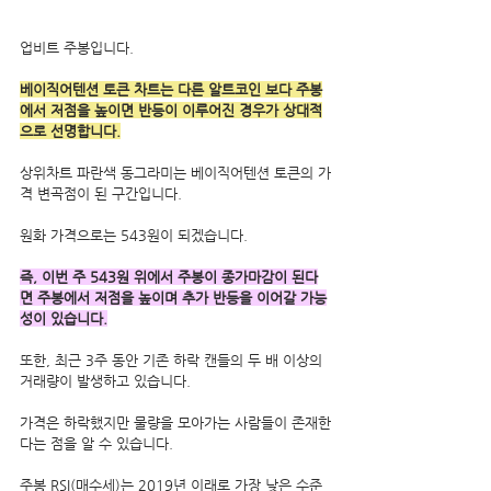
업비트 주봉입니다.
베이직어텐션 토큰 차트는 다른 알트코인 보다 주봉
에서 저점을 높이면 반등이 이루어진 경우가 상대적
으로 선명합니다.
상위차트 파란색 동그라미는 베이직어텐션 토큰의 가
격 변곡점이 된 구간입니다.
원화 가격으로는 543원이 되겠습니다. 
즉, 이번 주 543원 위에서 주봉이 종가마감이 된다
면 주봉에서 저점을 높이며 추가 반등을 이어갈 가능
성이 있습니다.
또한, 최근 3주 동안 기존 하락 캔들의 두 배 이상의 
거래량이 발생하고 있습니다. 
가격은 하락했지만 물량을 모아가는 사람들이 존재한
다는 점을 알 수 있습니다.
주봉 RSI(매수세)는 2019년 이래로 가장 낮은 수준