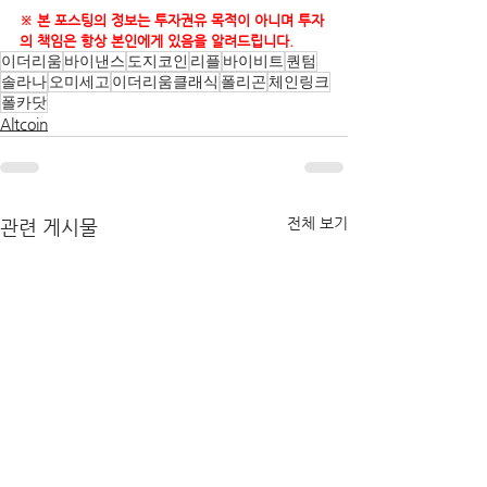
※ 본 포스팅의 정보는 투자권유 목적이 아니며 투자
의 책임은 항상 본인에게 있음을 알려드립니다.
이더리움
바이낸스
도지코인
리플
바이비트
퀀텀
솔라나
오미세고
이더리움클래식
폴리곤
체인링크
폴카닷
Altcoin
전체 보기
관련 게시물