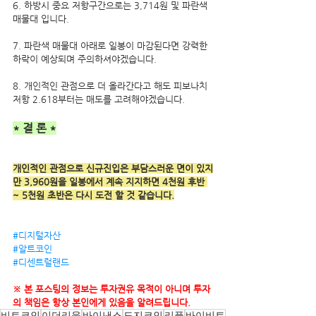
6. 하방시 중요 저항구간으로는 3,714원 및 파란색 
매물대 입니다.
7. 파란색 매물대 아래로 일봉이 마감된다면 강력한 
하락이 예상되며 주의하셔야겠습니다.
8. 개인적인 관점으로 더 올라간다고 해도 피보나치 
저항 2.618부터는 매도를 고려해야겠습니다.
* 결 론 *
개인적인 관점으로 신규진입은 부담스러운 면이 있지
만 3,960원을 일봉에서 계속 지지하면 4천원 후반 
~ 5천원 초반은 다시 도전 할 것 같습니다.
#디지털자산
#알트코인
#디센트럴랜드
※ 본 포스팅의 정보는 투자권유 목적이 아니며 투자
의 책임은 항상 본인에게 있음을 알려드립니다.
비트코인
이더리움
바이낸스
도지코인
리플
바이비트