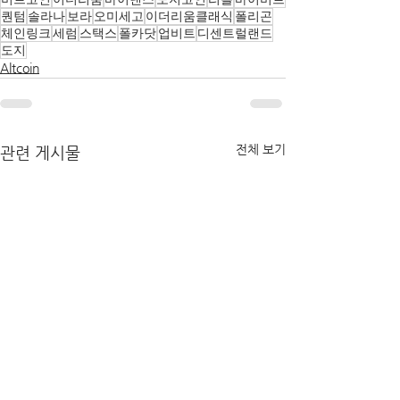
퀀텀
솔라나
보라
오미세고
이더리움클래식
폴리곤
체인링크
세럼
스택스
폴카닷
업비트
디센트럴랜드
도지
Altcoin
전체 보기
관련 게시물