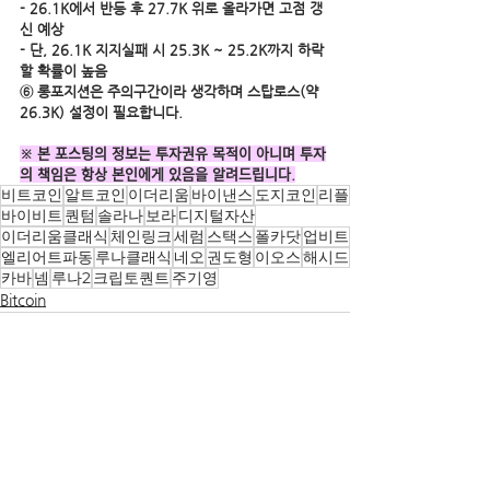
- 26.1K에서 반등 후 27.7K 위로 올라가면 고점 갱
신 예상
- 단, 26.1K 지지실패 시 25.3K ~ 25.2K까지 하락
할 확률이 높음
⑥ 롱포지션은 주의구간이라 생각하며 스탑로스(약 
26.3K) 설정이 필요합니다.
※ 본 포스팅의 정보는 투자권유 목적이 아니며 투자
의 책임은 항상 본인에게 있음을 알려드립니다.
비트코인
알트코인
이더리움
바이낸스
도지코인
리플
바이비트
퀀텀
솔라나
보라
디지털자산
이더리움클래식
체인링크
세럼
스택스
폴카닷
업비트
엘리어트파동
루나클래식
네오
권도형
이오스
해시드
카바
넴
루나2
크립토퀀트
주기영
Bitcoin
전체 보기
관련 게시물