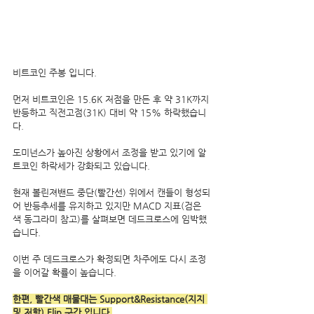
비트코인 주봉 입니다.
먼저 비트코인은 15.6K 저점을 만든 후 약 31K까지 
반등하고 직전고점(31K) 대비 약 15% 하락했습니
다.
도미넌스가 높아진 상황에서 조정을 받고 있기에 알
트코인 하락세가 강화되고 있습니다.
현재 볼린져밴드 중단(빨간선) 위에서 캔들이 형성되
어 반등추세를 유지하고 있지만 MACD 지표(검은
색 동그라미 참고)를 살펴보면 데드크로스에 임박했
습니다.
이번 주 데드크로스가 확정되면 차주에도 다시 조정
을 이어갈 확률이 높습니다. 
한편, 빨간색 매물대는 Support&Resistance(지지 
및 저항) Flip 구간 입니다.