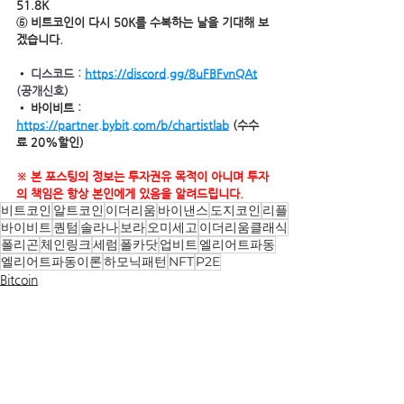
51.8K
⑤ 비트코인이 다시 50K를 수복하는 날을 기대해 보
겠습니다.
• 
디스코드 : 
https://discord.gg/8uFBFvnQAt
(공개신호)
• 바이비트 : 
https://partner.bybit.com/b/chartistlab
 (수수
료 20%할인)
※ 본 포스팅의 정보는 투자권유 목적이 아니며 투자
의 책임은 항상 본인에게 있음을 알려드립니다.
비트코인
알트코인
이더리움
바이낸스
도지코인
리플
바이비트
퀀텀
솔라나
보라
오미세고
이더리움클래식
폴리곤
체인링크
세럼
폴카닷
업비트
엘리어트파동
엘리어트파동이론
하모닉패턴
NFT
P2E
Bitcoin
전체 보기
관련 게시물