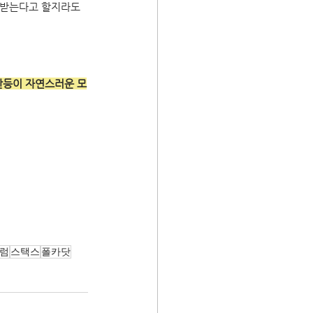
 받는다고 할지라도 
반등이 자연스러운 모
럼
스택스
폴카닷