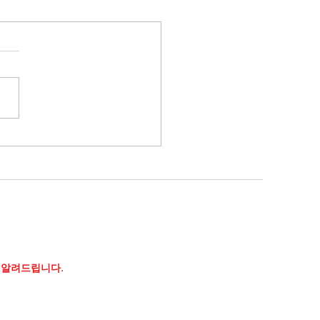
트코인] 추세의 하단(下端)
3.05.23.화)
 알려드립니다.