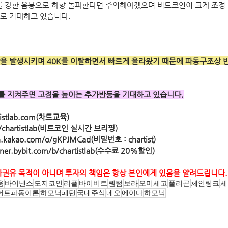
2K를 강한 음봉으로 하향 돌파한다면 주의해야겠으며 비트코인이 크게 조정
로 기대하고 있습니다.    
을 발생시키며 40K를 이탈하면서 빠르게 올라왔기 때문에 파동구조상 
K를 지켜주면 고점을 높이는 추가반등을 기대하고 있습니다.
istlab.com(차트교육) 
chartistlab(비트코인 실시간 브리핑) 
.kakao.com/o/gKPJMCad(비밀번호 : chartist)
tner.bybit.com/b/chartistlab(수수료 20%할인)
자권유 목적이 아니며 투자의 책임은 항상 본인에게 있음을 알려드립니다.
움
바이낸스
도지코인
리플
바이비트
퀀텀
보라
오미세고
폴리곤
체인링크
세
어트파동이론
하모닉패턴
국내주식
네오
에이다
하모닉