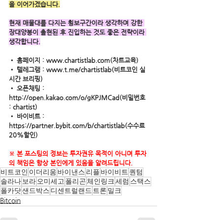
을 이어가겠습니다.
현재 매물대를 다지는 횡보구간이라 생각하며 강한 
장대양봉이 출현된 후 진입하는 것도 좋은 전략이라 
생각합니다.
• 홈페이지 : www.chartistlab.com(차트교육) 
• 텔레그램 : www.t.me/chartistlab(비트코인 실
시간 브리핑) 
• 오픈채팅 : 
http://open.kakao.com/o/gKPJMCad(비밀번호 
: chartist)
• 바이비트 : 
https://partner.bybit.com/b/chartistlab(수수료 
20%할인)
※ 본 포스팅의 정보는 투자권유 목적이 아니며 투자
의 책임은 항상 본인에게 있음을 알려드립니다.
비트코인
이더리움
바이낸스
리플
바이비트
퀀텀
솔라나
보라
오미세고
폴리곤
체인링크
세럼
스택스
폴카닷
샌드박스
디센트럴랜드
트론
밀크
Bitcoin