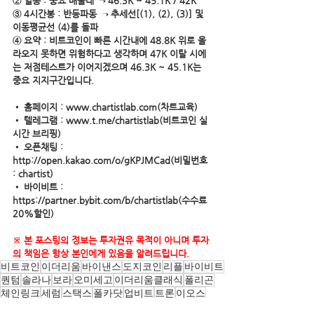
② 일봉 : 중요 매물대 → 46.3K ~ 45.1K / 42K
③ 4시간봉 : 반등파동 → 추세선[(1), (2), (3)] 및 
이동평균선 (4)를 돌파 
④ 요약 : 비트코인이 빠른 시간내에 48.8K 위로 올
라오지 못하면 위험하다고 생각하며 47K 이탈 시에
는 저점테스트가 이어지겠으며 46.3K ~ 45.1K는 
중요 지지구간입니다.
• 홈페이지 : www.chartistlab.com(차트교육) 
• 텔레그램 : www.t.me/chartistlab(비트코인 실
시간 브리핑) 
• 오픈채팅 : 
http://open.kakao.com/o/gKPJMCad(비밀번호 
: chartist)
• 바이비트 : 
https://partner.bybit.com/b/chartistlab(수수료 
20%할인)
※ 본 포스팅의 정보는 투자권유 목적이 아니며 투자
의 책임은 항상 본인에게 있음을 알려드립니다.
비트코인
이더리움
바이낸스
도지코인
리플
바이비트
퀀텀
솔라나
보라
오미세고
이더리움클래식
폴리곤
체인링크
세럼
스택스
폴카닷
업비트
트론
이오스
플레이댑
비트코인캐시