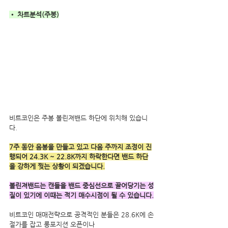
• 차트분석(주봉)
비트코인은 주봉 볼린져밴드 하단에 위치해 있습니
다.
7주 동안 음봉을 만들고 있고 다음 주까지 조정이 진
행되어 24.3K ~ 22.8K까지 하락한다면 밴드 하단
을 강하게 찢는 상황이 되겠습니다.
볼린져밴드는 캔들을 밴드 중심선으로 끌어당기는 성
질이 있기에 이때는 적기 매수시점이 될 수 있습니다.
비트코인 매매전략으로 공격적인 분들은 28.6K에 손
절가를 잡고 롱포지션 오픈이나 