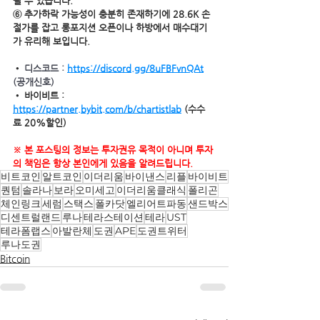
될 수 있습니다.  
⑥ 추가하락 가능성이 충분히 존재하기에 28.6K 손
절가를 잡고 롱포지션 오픈이나 하방에서 매수대기
가 유리해 보입니다.
• 
디스코드 : 
https://discord.gg/8uFBFvnQAt
(공개신호)
• 바이비트 : 
https://partner.bybit.com/b/chartistlab
 (수수
료 20%할인)
※ 본 포스팅의 정보는 투자권유 목적이 아니며 투자
의 책임은 항상 본인에게 있음을 알려드립니다.
비트코인
알트코인
이더리움
바이낸스
리플
바이비트
퀀텀
솔라나
보라
오미세고
이더리움클래식
폴리곤
체인링크
세럼
스택스
폴카닷
엘리어트파동
샌드박스
디센트럴랜드
루나
테라스테이션
테라
UST
테라폼랩스
아발란체
도권
APE
도권트위터
루나도권
Bitcoin