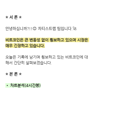
⭐ 서 론 ⭐
안녕하십니까?!!😊 차티스트랩 팀입니다.🚀
비트코인은 큰 변동성 없이 횡보하고 있으며 시장은 
매우 긴장하고 있습니다.
오늘은 기록에 남기며 횡보하고 있는 비트코인에 대
해서 간단히 살펴보겠습니다. 
⭐ 본 론 ⭐
• 차트분석(4시간봉)