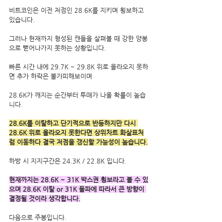
비트코인은 이전 저점인 28.6K를 지키며 횡보하고 
있습니다.
그러나 현재까지 형성된 캔들을 살펴볼 때 강한 양봉
으로 뻗어나가지 못하는 상황입니다.
빠른 시간 내에 29.7K ~ 29.8K 위로 올라오지 못하
면 추가 하락은 불가피해보이며 
28.6K가 깨지는 순간부터 투매가 나올 확률이 높습
니다. 
28.6K를 이탈하고 단기적으로 반등하지만 다시 
28.6K 위로 올라오지 못한다면 상위차트 화살표처
럼 이동하다 결국 저점을 갱신할 가능성이 높습니다.
하방 시 지지구간은 24.3K / 22.8K 입니다.
현재까지는 28.6K ~ 31K 박스권 횡보라고 볼 수 있
으며 28.6K 이탈 or 31K 돌파에 따라서 큰 방향이 
결정될 것이라 생각합니다.
다음으로 주봉입니다.