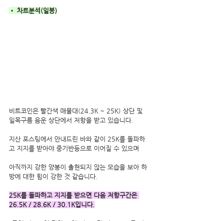
• 차트분석(일봉)
비트코인은 빨간색 매물대(24.3K ~ 25K) 상단 및 
일목구름 음운 상단에서 저항을 받고 있습니다.
지산 포스팅에서 안내드린 바와 같이 25K를 돌파하
고 지지를 받아야 중기반등으로 이어질 수 있으며 
아직까지 강한 양봉이 출현되지 않는 모습을 보아 하
방에 대한 힘이 강한 것 같습니다.
25K를 돌파하고 지지를 받으면 다음 저항구간은 
26.5K / 28.6K / 30.1K입니다.