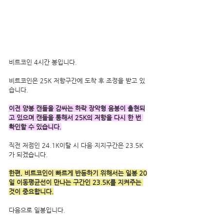
비트코인 4시간 봉입니다.
비트코인은 25K 저항구간에 도착 후 조정을 받고 있
습니다.
이전 양봉 캔들을 감싸는 하락 장악형 음봉이 출현되
고 있으며 캔들을 통해서 25K의 저항을 다시 한 번 
확인할 수 있습니다.
직전 저점인 24.1K이탈 시 다음 지지구간은 23.5K
가 되겠습니다.
한편, 비트코인이 빠르게 반등하기 위해서는 일봉 20
일 이동평균선이 만나는 구간인 23.5K를 지켜주는 
것이 중요합니다.
다음으로 일봉입니다.