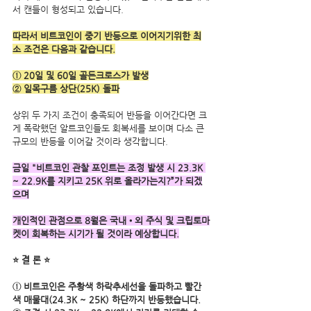
서 캔들이 형성되고 있습니다.
따라서 비트코인이 중기 반등으로 이어지기위한 최
소 조건은 다음과 같습니다.
① 20일 및 60일 골든크로스가 발생
② 일목구름 상단(25K) 돌파
상위 두 가지 조건이 충족되어 반등을 이어간다면 크
게 폭락했던 알트코인들도 회복세를 보이며 다소 큰 
규모의 반등을 이어갈 것이라 생각합니다.
금일 "비트코인 관찰 포인트는 조정 발생 시 23.3K 
~ 22.9K를 지키고 25K 위로 올라가는지?”가 되겠
으며
개인적인 관점으로 8월은 국내•외 주식 및 크립토마
켓이 회복하는 시기가 될 것이라 예상합니다.
⭐ 결 론 ⭐
① 비트코인은 주황색 하락추세선을 돌파하고 빨간
색 매물대(24.3K ~ 25K) 하단까지 반등했습니다.