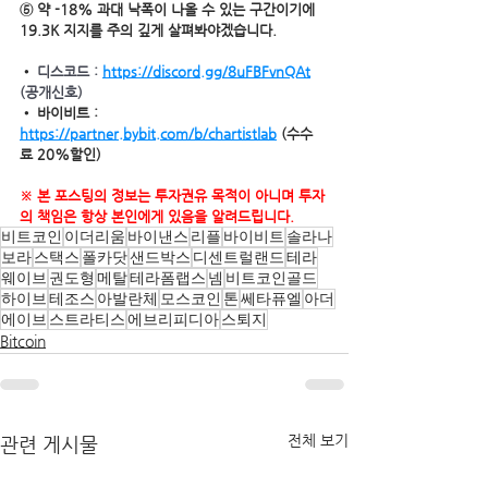
⑤ 약 -18% 과대 낙폭이 나올 수 있는 구간이기에 
19.3K 지지를 주의 깊게 살펴봐야겠습니다.
• 
디스코드 : 
https://discord.gg/8uFBFvnQAt
(공개신호)
• 바이비트 : 
https://partner.bybit.com/b/chartistlab
 (수수
료 20%할인)
※ 본 포스팅의 정보는 투자권유 목적이 아니며 투자
의 책임은 항상 본인에게 있음을 알려드립니다.
비트코인
이더리움
바이낸스
리플
바이비트
솔라나
보라
스택스
폴카닷
샌드박스
디센트럴랜드
테라
웨이브
권도형
메탈
테라폼랩스
넴
비트코인골드
하이브
테조스
아발란체
모스코인
톤
쎄타퓨엘
아더
에이브
스트라티스
에브리피디아
스퇴지
Bitcoin
전체 보기
관련 게시물