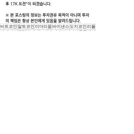
후 17K 도전"이 되겠습니다.
※ 본 포스팅의 정보는 투자권유 목적이 아니며 투자
의 책임은 항상 본인에게 있음을 알려드립니다.
비트코인
알트코인
이더리움
바이낸스
도지코인
리플
바이비트
퀀텀
솔라나
보라
오미세고
이더리움클래식
체인링크
스택스
엘리어트파동
루나클래식
테라
코스모스
플로우
칠리즈
카바
스테픈
모스코인
앱토스
엘프
아이큐
하이파이
Bitcoin
전체 보기
관련 게시물