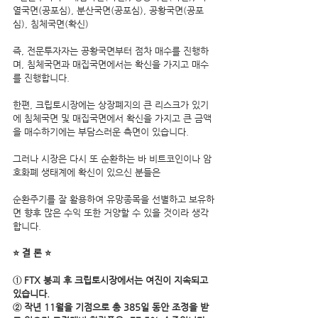
열국면(공포심), 분산국면(공포심), 공황국면(공포
심), 침체국면(확신)
즉, 전문투자자는 공황국면부터 점차 매수를 진행하
며, 침체국면과 매집국면에서는 확신을 가지고 매수
를 진행합니다.
한편, 크립토시장에는 상장폐지의 큰 리스크가 있기
에 침체국면 및 매집국면에서 확신을 가지고 큰 금액
을 매수하기에는 부담스러운 측면이 있습니다.
그러나 시장은 다시 또 순환하는 바 비트코인이나 암
호화폐 생태계에 확신이 있으신 분들은 
순환주기를 잘 활용하여 유망종목을 선별하고 보유하
면 향후 많은 수익 또한 거양할 수 있을 것이라 생각
합니다.  
⭐ 결 론 ⭐
① FTX 붕괴 후 크립토시장에서는 여진이 지속되고 
있습니다.
② 작년 11월을 기점으로 총 385일 동안 조정을 받