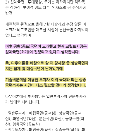
3) 침체국면 : 투매양상, 주가는 하락하지만 하락폭
은 작아짐, 부정적 정보 다수, 악재소멸 전 주식시장 
반전
개인적인 관점으로 올해 7월 테슬라의 수장 일론 머
스크가 비트코인을 매도한 시점이 분산국면 마지막이
었다고 생각하며
이후 공황(공포)국면이 도래했고 현재 크립토시장은 
침체국면(초기)이 진행되고 있다고 생각합니다.
즉, 다우이론을 바탕으로 할 때 강세장 중 상승국면까
지는 침체 및 매집국면이 남아있기에 
기술적분석을 이용한 투자자 이익 극대화 되는 상승
국면까지는 시간이 다소 필요할 것이라 생각합니다.
다우이론에서 투자행위는 일반투자자와 전문투자자
가 반대로 나타납니다.
- 일반투자자 : 매집국면(공포심), 상승국면(공포
심), 과열국면(확신), 분산국면(확신), 공황국면(확
신), 침체국면(공포심)
- 전문투자자 : 매집국면(확신), 상승국면(확신), 과