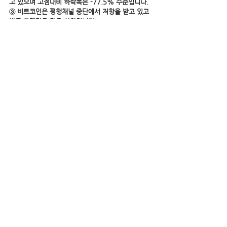
고 있으며 고점대비 하락폭은 -77.5% 수준입니다.
③ 비트코인은 평행채널 중단에서 저항을 받고 있고 
반등 모멘텀은 적은 상황입니다.
④ 20일 EMA 및 60일 EMA 데드크로스가 진행 중
이기에 현물거래를 하시는 분들은 시간이 필요합니
다.
⑤ 지지구간은 16.8K 및 16.4K(주황색 지지선)입니
다.
⑥ 그러나 16.4K 아래에서 4시간봉 종가 마감 시 특
히 주의하시기 바랍니다.
⑦ 다우이론은 주식시장의 추세를 기술적으로 분석
한 이론으로 추세분석의 고전입니다.
⑧ 다우이론 상 現 크립토시장은 침체국면(초기)이 
진행되고 있다고 생각합니다.
⑨ 따라서 상승국면까지는 침체 ~ 매집국면이 남아
있기에 시간이 다소 필요합니다.
⑩ 시장은 순환하기에 침체국면부터 매집국면까지 관
심을 가지면 좋은 수익 또한 거양할 수 있을 것이라 
생각합니다.
• 
디스코드 : 
https://discord.gg/8uFBFvnQAt
(공개신호)
• 바이비트 : 
https://partner.bybit.com/b/chartistlab
 (수수