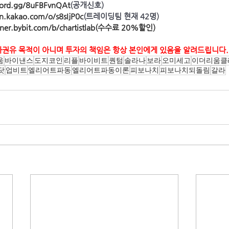
scord.gg/8uFBFvnQAt
(공개신호)
en.kakao.com/o/s8sIjP0c
(트레이딩팀 현재 42명)
tner.bybit.com/b/chartistlab(수수료 20%할인)
자권유 목적이 아니며 투자의 책임은 항상 본인에게 있음을 알려드립니다.
움
바이낸스
도지코인
리플
바이비트
퀀텀
솔라나
보라
오미세고
이더리움클
닷
업비트
엘리어트파동
엘리어트파동이론
피보나치
피보나치되돌림
갈라