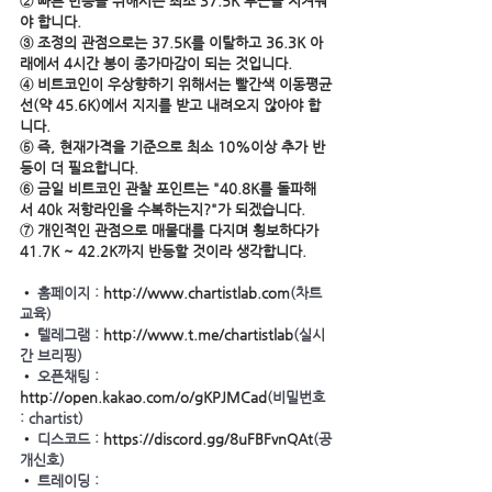
② 빠른 반등을 위해서는 최소 37.5K 부근을 지켜줘
야 합니다.
③ 조정의 관점으로는 37.5K를 이탈하고 36.3K 아
래에서 4시간 봉이 종가마감이 되는 것입니다.
④ 비트코인이 우상향하기 위해서는 빨간색 이동평균
선(약 45.6K)에서 지지를 받고 내려오지 않아야 합
니다.
⑤ 즉, 현재가격을 기준으로 최소 10%이상 추가 반
등이 더 필요합니다.
⑥ 금일 비트코인 관찰 포인트는 "40.8K를 돌파해
서 40k 저항라인을 수복하는지?"가 되겠습니다.
⑦ 개인적인 관점으로 매물대를 다지며 횡보하다가 
41.7K ~ 42.2K까지 반등할 것이라 생각합니다.     
• 
홈페이지 : 
http://www.chartistlab.com
(차트
교육)
• 
텔레그램 : 
http://www.t.me/chartistlab
(실시
간 브리핑)
• 
오픈채팅 : 
http://open.kakao.com/o/gKPJMCad
(비밀번호 
: chartist)
• 
디스코드 : 
https://discord.gg/8uFBFvnQAt
(공
개신호)
• 
트레이딩 : 