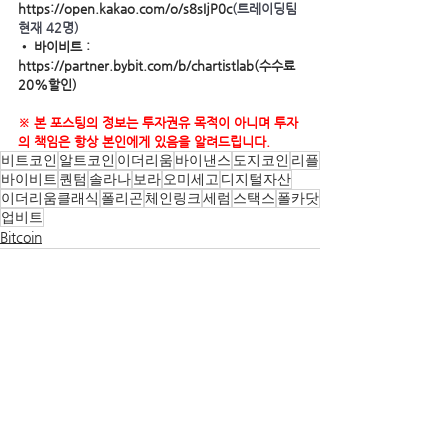
https://open.kakao.com/o/s8sIjP0c
(트레이딩팀 
현재 42명)
• 바이비트 : 
https://partner.bybit.com/b/chartistlab(수수료 
20%할인)
※ 본 포스팅의 정보는 투자권유 목적이 아니며 투자
의 책임은 항상 본인에게 있음을 알려드립니다.
비트코인
알트코인
이더리움
바이낸스
도지코인
리플
바이비트
퀀텀
솔라나
보라
오미세고
디지털자산
이더리움클래식
폴리곤
체인링크
세럼
스택스
폴카닷
업비트
Bitcoin
전체 보기
관련 게시물