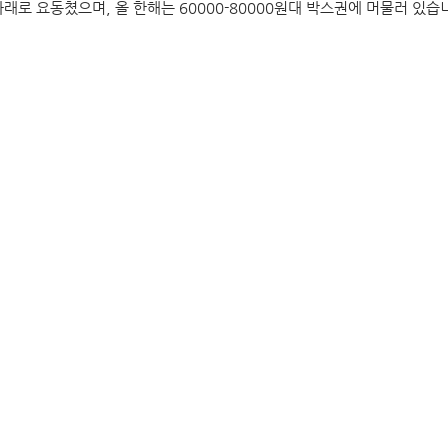
래로 요동쳤으며, 올 한해는 60000-80000원대 박스권에 머물러 있습