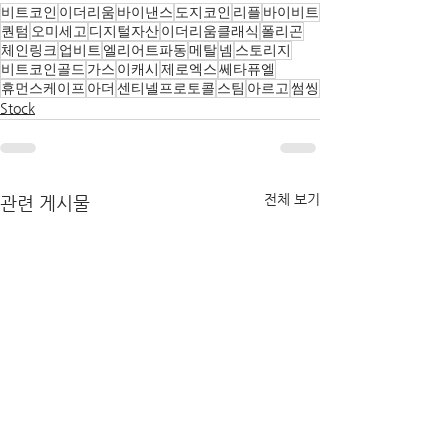
비트코인
이더리움
바이낸스
도지코인
리플
바이비트
퀀텀
오미세고
디지털자산
이더리움클래식
폴리곤
체인링크
업비트
엘리어트파동
메탈
넴
스토리지
비트코인골드
가스
이캐시
제로엑스
쎄타퓨엘
휴먼스케이프
아더
센티넬프로토콜
스팀
아르고
썸씽
Stock
전체 보기
관련 게시물