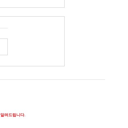
브] 200일 이동평균선 위
 내러티브에 올라타다.
3. 03. 07. 화)
 알려드립니다.