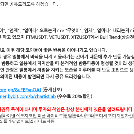
견되면 공유드리도록 하겠습니다.
", "언제", "얼마나" 오르는지? or "무엇이", 언제", 얼마나" 내리는지
고 있으며 FTMUSDT, VETUSDT, XTZUSDT에서 Bull Trend(상
환) 신호 이후 해당 코인들이 좋은 반등을 이어나가고 있습니다.
 XTZ의 경우 일봉에서 바닥을 다지고 올라가는 것이기 때문에 추가 반등 가능
이상 반등하고 일봉에서 지지받을 때 본격적인 반등파동이 형성될 것이라 생
인 관점은 일봉에서 저점을 지키는 모습을 미루어볼 때 반등 초입으로 생
의미한 내용이 발견되면 다시 공유 드리겠습니다. 
scord.gg/8uFBFvnQAt
(공개신호)
tner.bybit.com/b/chartistlab
 (수수료 20%할인)
자권유 목적이 아니며 투자의 책임은 항상 본인에게 있음을 알려드립니다.
움
바이낸스
도지코인
리플
바이비트
퀀텀
솔라나
보라
오미세고
디지털자산
스
폴카닷
업비트
엘리어트파동