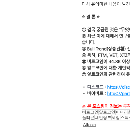
다시 유의미한 내용이 발
⭐ 결 론 ⭐
① 결국 궁금한 것은 "무엇이
② 최근 이에 대해서 연구를 하
습니다. 
③ Bull Trend(상승전
④ 특히, FTM, VET,
⑤ 비트코인이 44.8K 
⑥ 알트코인에 대한 개인적
⑦ 알트코인과 관련하여 유
• 
디스코드 : 
https://di
• 바이비트 : 
https://par
※ 본 포스팅의 정보는 투
비트코인
알트코인
이더리
폴리곤
체인링크
세럼
스택
Altcoin