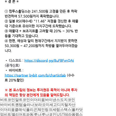
⭐ 결 론 ⭐
① 컴투스홀딩스는 241,500원 고점을 만든 후 하락 
반전하여 57,500원까지 폭락했습니다. 
② 일봉 RSI(매수세) "11.46" 저점을 갱신한 후 매물
대 기준으로 유의미한 지지구간에 도착했습니다.
③ 매물대 + 보조지표를 고려할 때 20% ~ 30% 반
등을 기대하고 있습니다.
④ 한편, 예상과 달리 현재구간에서 지지받지 못하면 
50,300원 ~ 47,200원까지 하방을 열어두어야겠습
니다.
• 
디스코드 : 
https://discord.gg/8uFBFvnQAt
(공개신호)
• 바이비트 : 
https://partner.bybit.com/b/chartistlab
 (수수
료 20%할인)
※ 본 포스팅의 정보는 투자권유 목적이 아니며 투자
의 책임은 항상 본인에게 있음을 알려드립니다.
비트코인
알트코인
이더리움
바이낸스
도지코인
바이비트
퀀텀
솔라나
보라
오미세고
디지털자산
이더리움클래식
폴리곤
체인링크
세럼
스택스
폴카닷
업비트
엘리어트파동
루나
루나코인
UST
테라폼랩스