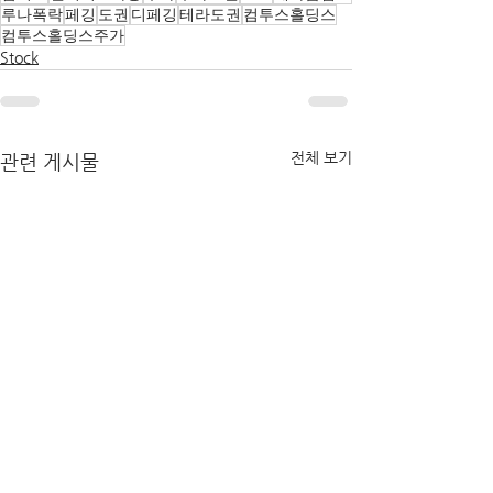
루나폭락
페깅
도권
디페깅
테라도권
컴투스홀딩스
컴투스홀딩스주가
Stock
전체 보기
관련 게시물