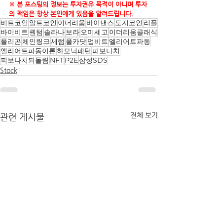
※ 본 포스팅의 정보는 투자권유 목적이 아니며 투자
의 책임은 항상 본인에게 있음을 알려드립니다.
비트코인
알트코인
이더리움
바이낸스
도지코인
리플
바이비트
퀀텀
솔라나
보라
오미세고
이더리움클래식
폴리곤
체인링크
세럼
폴카닷
업비트
엘리어트파동
엘리어트파동이론
하모닉패턴
피보나치
피보나치되돌림
NFT
P2E
삼성SDS
Stock
전체 보기
관련 게시물